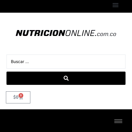
0
$
0