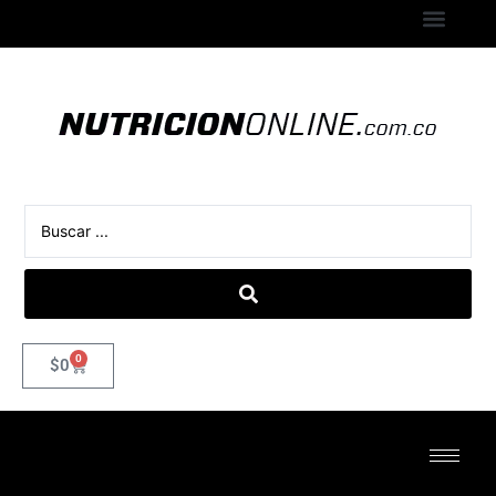
0
$
0