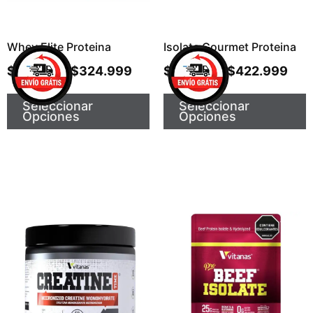
Whey Elite Proteina
Isolate Gourmet Proteina
$
149.999
$
324.999
$
199.999
$
422.999
-
-
Seleccionar
Seleccionar
Opciones
Opciones