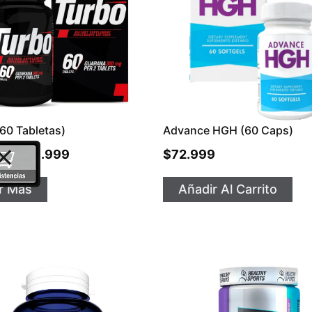
60 Tabletas)
Advance HGH (60 Caps)
00
$
65.999
$
72.999
r Más
Añadir Al Carrito