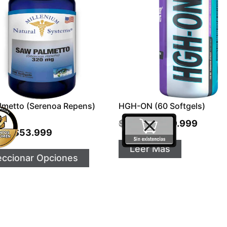
lmetto (Serenoa Repens)
HGH-ON (60 Softgels)
g
$
75.000
$
59.999
99
$
53.999
-
Leer Más
eccionar Opciones