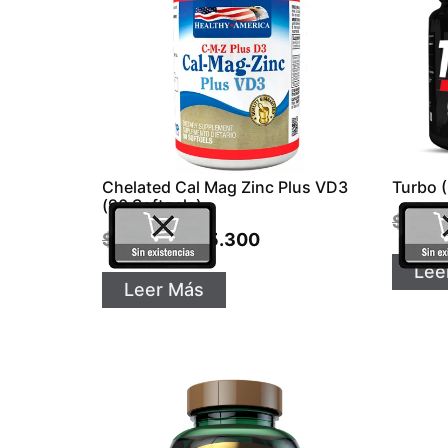
Chelated Cal Mag Zinc Plus VD3
Turbo (
(90 Softgels)
$
72.0
$
55.000
$
45.300
Lee
Leer Más