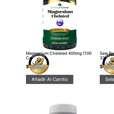
Magnesium Chelated 400mg (100
Saw Pa
Caps)
320 M
$
44.999
$
39.9
Añadir Al Carrito
Sel