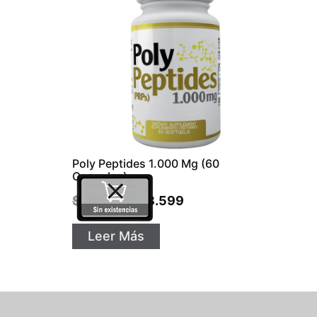
Poly Peptides 1.000 Mg (60
Capsulas)
$
64.799
$
48.599
Leer Más