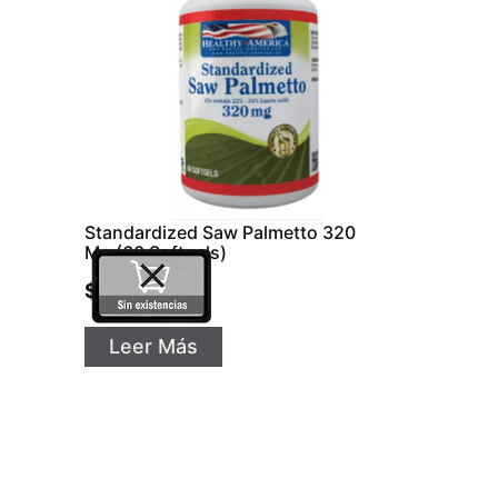
Standardized Saw Palmetto 320
Mg (60 Softgels)
$
64.799
Leer Más