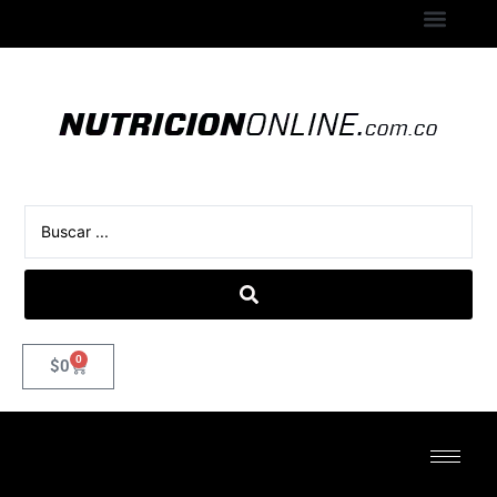
0
$
0