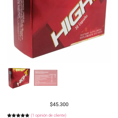
$
45.300
(
1
opinión de cliente)