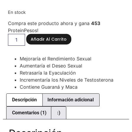
Valorado
1
con
5.00
de
En stock
5 en base
a
valoración
de un
Compra este producto ahora y gana
453
cliente
ProteinPesos!
Añadir Al Carrito
Mejoraría el Rendimiento Sexual
Aumentaría el Deseo Sexual
Retrasaría la Eyaculación
Incrementaría los Niveles de Testosterona
Contiene Guaraná y Maca
Descripción
Información adicional
Comentarios (1)
:)