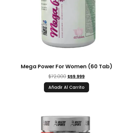
Mega Power For Women (60 Tab)
$
72.000
$
59.999
Añadir Al Carrito