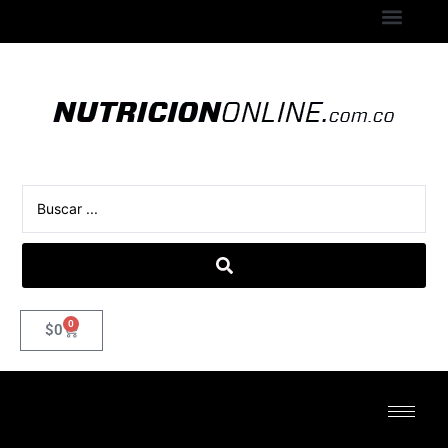
0
$
0