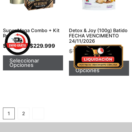
Super Mega Combo + Kit
Detox & Joy (100g) Batido
Regalos
FECHA VENCIMIENTO
24/11/2026
$
149.999
$
229.999
-
$
19.999
$
13.999
Seleccionar
Opciones
Seleccionar
Opciones
1
2