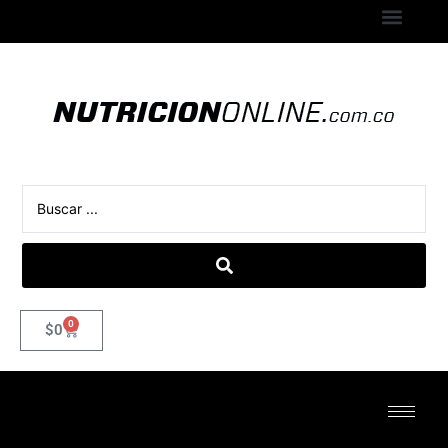
0
$
0