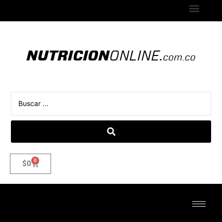
0
$
0