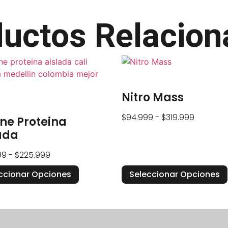
uctos Relacio
Nitro Mass
$
94.999
-
$
319.999
ne Proteina
ada
99
-
$
225.999
ccionar Opciones
Seleccionar Opciones