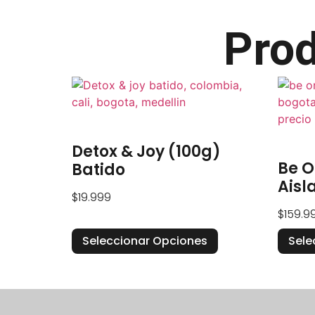
Prod
Detox & Joy (100g)
Be O
Batido
Aisl
$
19.999
$
159.9
Seleccionar Opciones
Sele