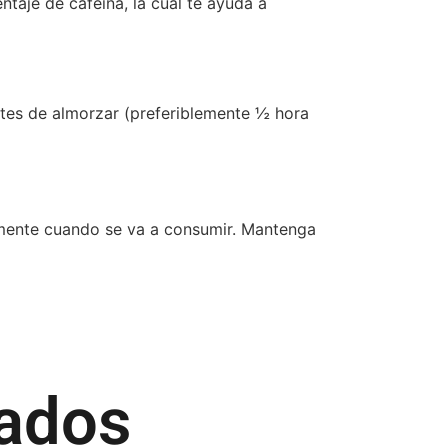
aje de cafeína, la cual te ayuda a
ntes de almorzar (preferiblemente ½ hora
amente cuando se va a consumir. Mantenga
nados