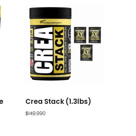
e
Crea Stack (1.3lbs)
$
149.990