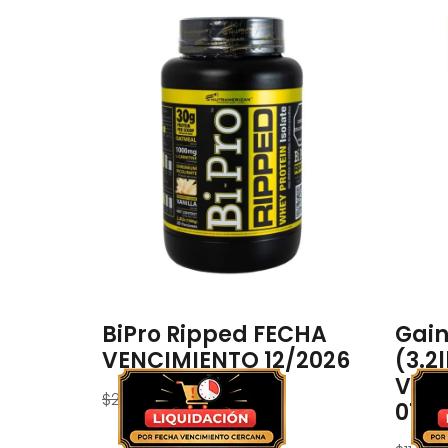
BiPro Ripped FECHA
Gain
VENCIMIENTO 12/2026
(3.2
VEN
$
249.900
$
159.999
01/0