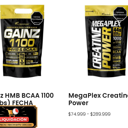
z HMB BCAA 1100
MegaPlex Creatin
lbs) FECHA
Power
CIMIENTO
$
74.999
-
$
289.999
2/2027