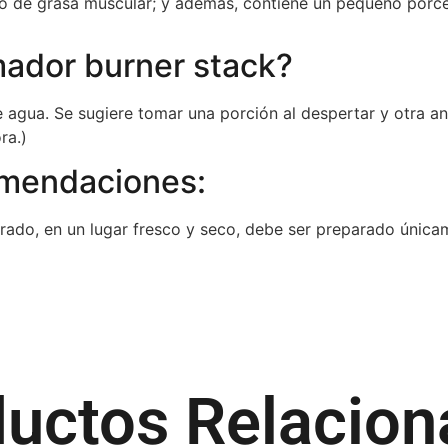
 de grasa muscular; y además, contiene un pequeño porcent
ador burner stack?
agua. Se sugiere tomar una porción al despertar y otra a
ra.)
omendaciones:
rado, en un lugar fresco y seco, debe ser preparado únic
uctos Relacio