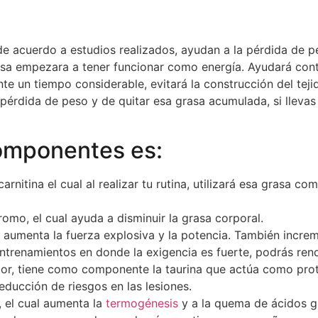
 acuerdo a estudios realizados, ayudan a la pérdida de pe
grasa empezara a tener funcionar como energía. Ayudará c
e un tiempo considerable, evitará la construcción del teji
e pérdida de peso y de quitar esa grasa acumulada, si llev
omponentes es:
rnitina el cual al realizar tu rutina, utilizará esa grasa co
romo, el cual ayuda a disminuir la grasa corporal.
l aumenta la fuerza explosiva y la potencia. También incre
 entrenamientos en donde la exigencia es fuerte, podrás ren
r, tiene como componente la taurina que actúa como pro
educción de riesgos en las lesiones.
a, el cual aumenta la
termogénesis
y a la quema de ácidos gr