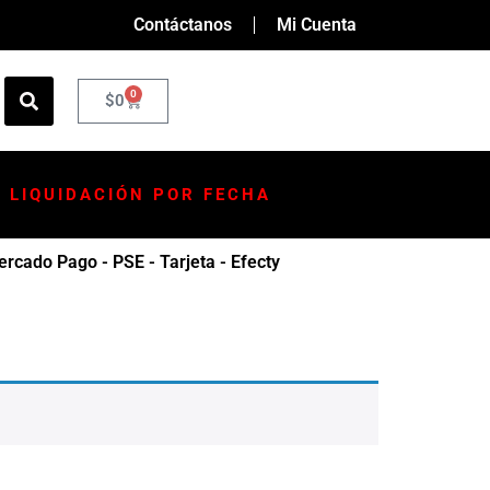
Contáctanos
Mi Cuenta
0
$
0
LIQUIDACIÓN POR FECHA
rcado Pago - PSE - Tarjeta - Efecty