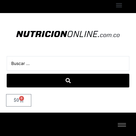
0
$
0