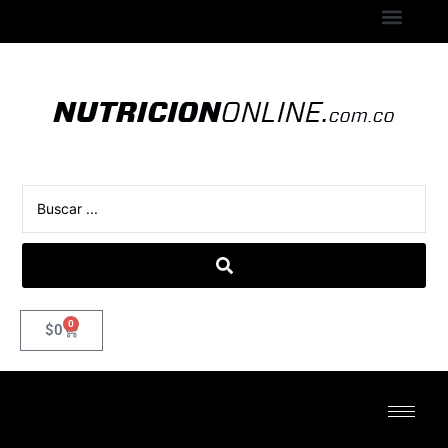
0
$
0