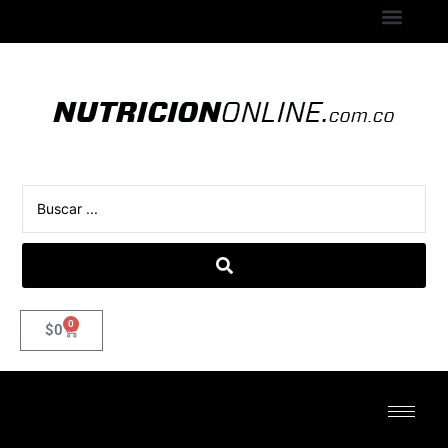
0
$
0