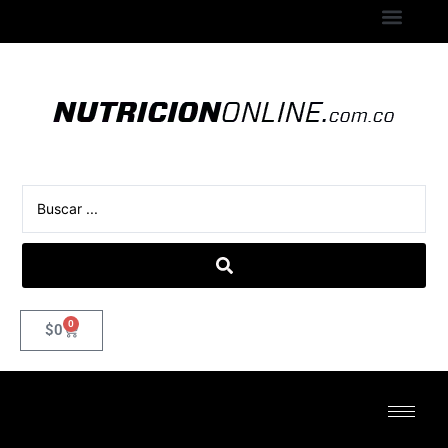
0
$
0