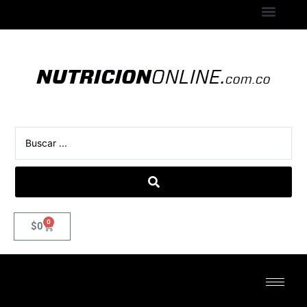
0
$
0