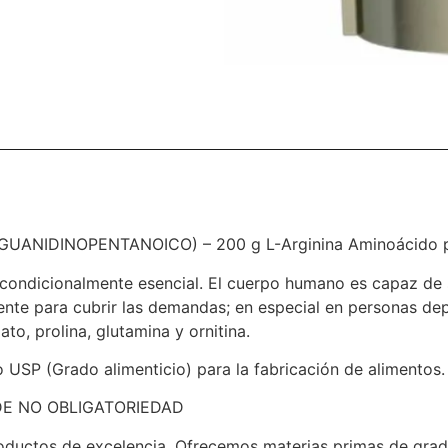
UANIDINOPENTANOICO) – 200 g L-Arginina Aminoácido pur
condicionalmente esencial. El cuerpo humano es capaz de si
nte para cubrir las demandas; en especial en personas depor
to, prolina, glutamina y ornitina.
 USP (Grado alimenticio) para la fabricación de alimentos.
DE NO OBLIGATORIEDAD
oductos de excelencia. Ofrecemos materias primas de grad