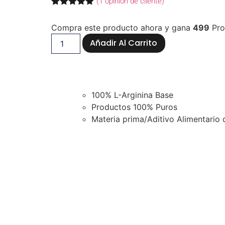
(
1
opinión de cliente)
Valorado
1
con
5.00
de
Compra este producto ahora y gana
499
Pro
5 en base
a
valoración
Añadir Al Carrito
de un
cliente
100% L-Arginina Base
Productos 100% Puros
Materia prima/Aditivo Alimentario