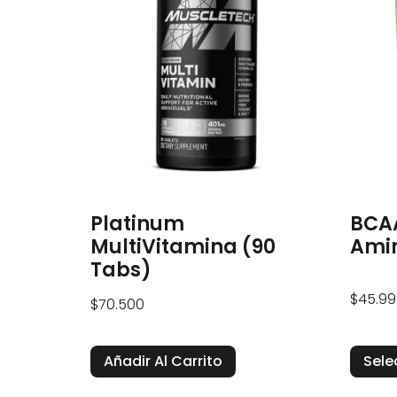
Platinum
BCAA
MultiVitamina (90
Ami
Tabs)
$
45.99
$
70.500
Añadir Al Carrito
Sele