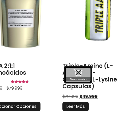
 2:1:1
Triple-Amino (L-
noácidos
Arginine,L-
Ornithine,L-Lysine
Capsulas)
Valorado
9
-
$
79.999
en
4.43
$
70.000
$
49.999
de 5
ccionar Opciones
Leer Más