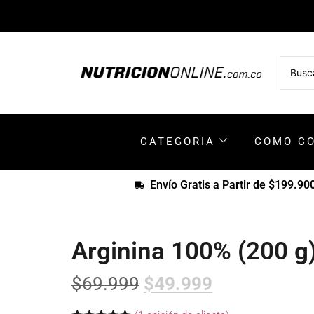
CATEGORIA
COMO C
Envío Gratis a Partir de $199.90
Arginina 100% (200 g
$
69.999
$
49.999