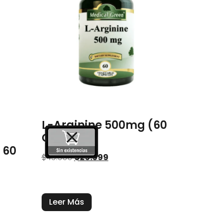
L-Arginine 500mg (60
Caps)
 60
$
49.900
$
29.999
Leer Más