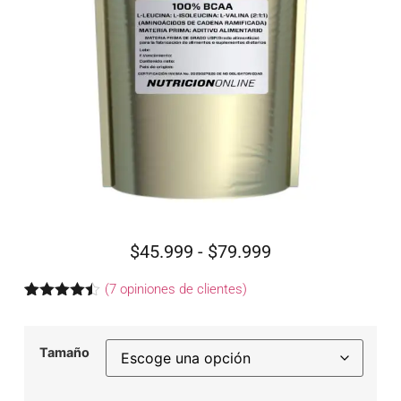
$
45.999
-
$
79.999
(
7
opiniones de clientes)
Valorado
7
con
4.43
de 5 en
Tamaño
base a
valoraciones
de
clientes