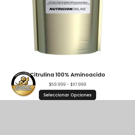
Citrulina 100% Aminoacido
$
59.999
-
$
117.999
Seleccionar Opciones