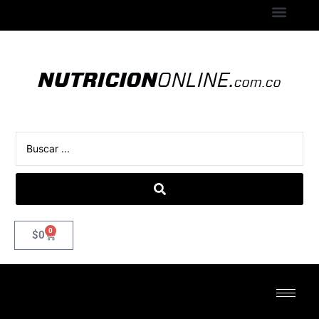
0
$
0