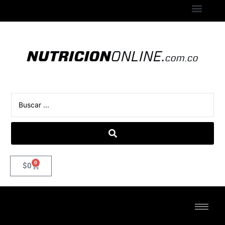
0
$
0