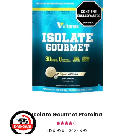
Isolate Gourmet Proteina
Valorado
$
199.999
-
$
422.999
en