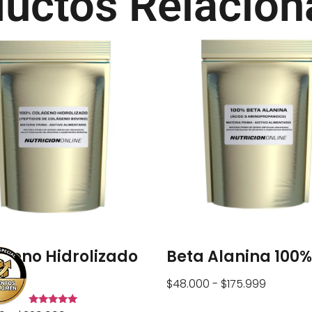
uctos Relacio
geno Hidrolizado
Beta Alanina 100%
%
$
48.000
-
$
175.999