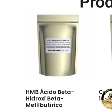
Prod
HMB Ácido Beta-
Colá
Hidroxi Beta-
100
Metilbutírico