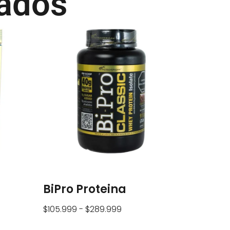
nados
BiPro Proteina
$
105.999
-
$
289.999