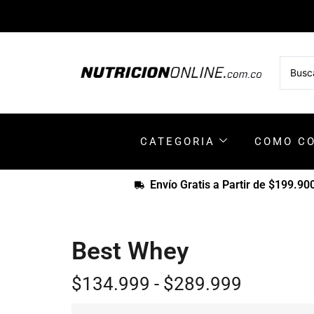
CATEGORIA
COMO C
Envío Gratis a Partir de $199.90
Best Whey
$
134.999
-
$
289.999