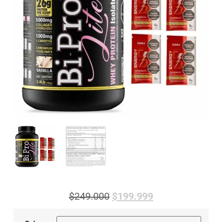
$
249.000
$
199.999