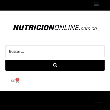
0
$
0