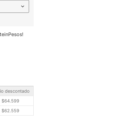
teinPesos!
io descontado
$
64.599
$
62.559