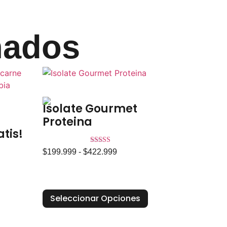
nados
Isolate Gourmet
Proteina
atis!
Valorado
$
199.999
-
$
422.999
en
4.00
de 5
Seleccionar Opciones