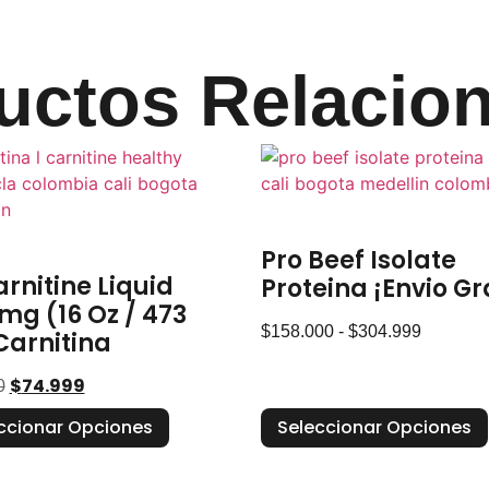
uctos Relacio
Pro Beef Isolate
arnitine Liquid
Proteina ¡Envio Gr
mg (16 Oz / 473
$
158.000
-
$
304.999
Carnitina
$
74.999
0
ccionar Opciones
Seleccionar Opciones