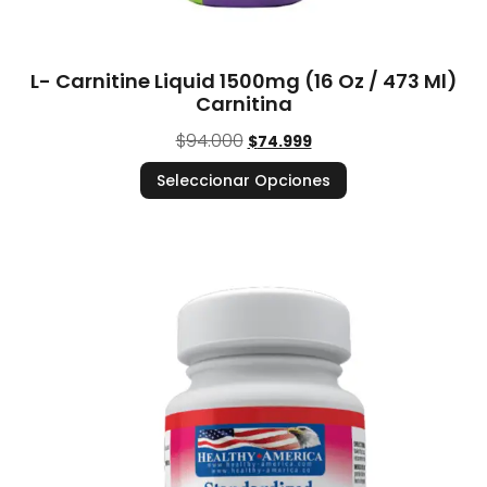
L- Carnitine Liquid 1500mg (16 Oz / 473 Ml)
Carnitina
$
94.000
$
74.999
Seleccionar Opciones