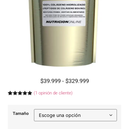
$
39.999
-
$
329.999
(
1
opinión de cliente)
Valorado
1
con
5.00
de
5 en base
Tamaño
a
valoración
de un
cliente