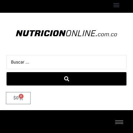
0
$
0