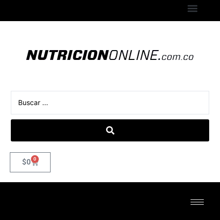
0
$
0