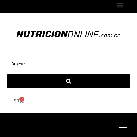
0
$
0