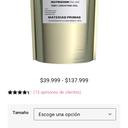
$
39.999
-
$
137.999
(
13
opiniones de clientes)
Valorado
13
con
4.31
de 5 en
Tamaño
base a
valoraciones
de
clientes