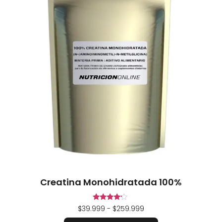
Creatina Monohidratada 100%
Valorado
$
39.999
-
$
259.999
en
4.00