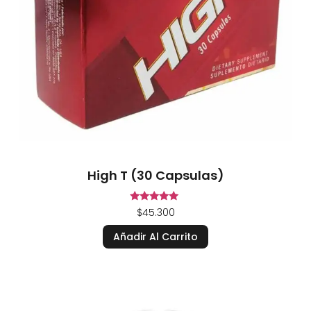
High T (30 Capsulas)
Valorado en
$
45.300
5.00
de 5
Añadir Al Carrito