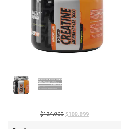
$
124.999
$
109.999