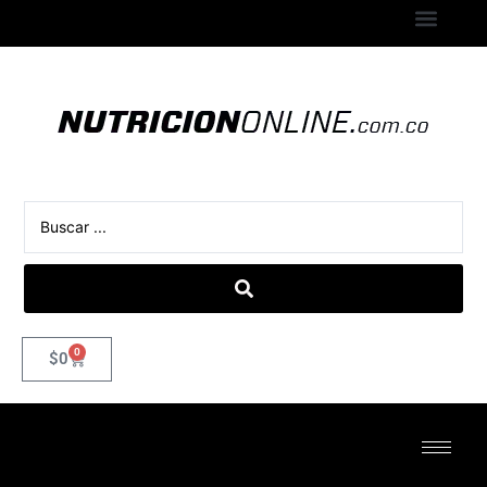
0
$
0