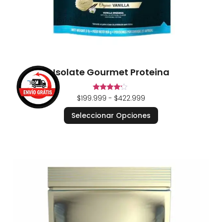
Isolate Gourmet Proteina
Valorado
$
199.999
-
$
422.999
en
4.00
Seleccionar Opciones
de 5