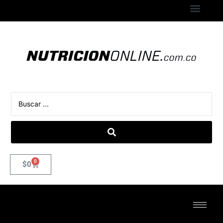
0
$
0