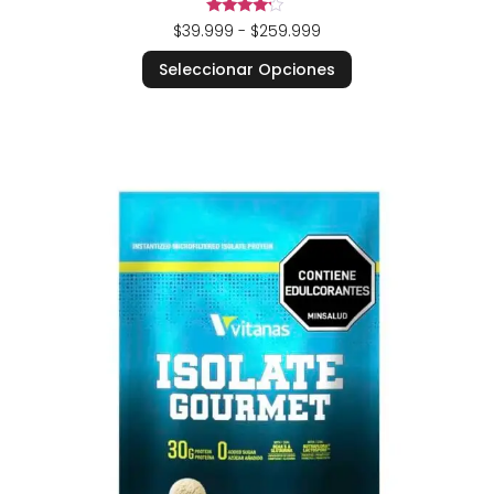
Valorado
$
39.999
-
$
259.999
en
4.00
Seleccionar Opciones
de 5