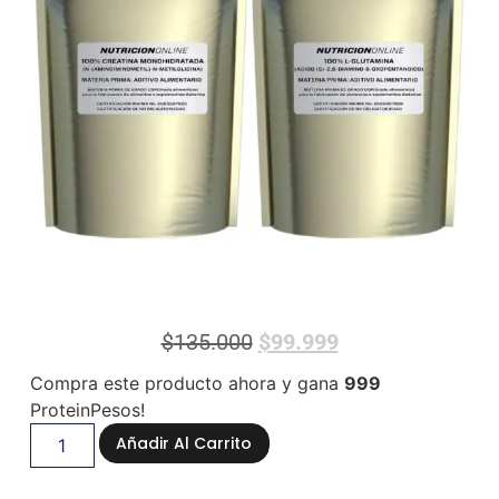
$
135.000
$
99.999
Compra este producto ahora y gana
999
ProteinPesos!
Añadir Al Carrito