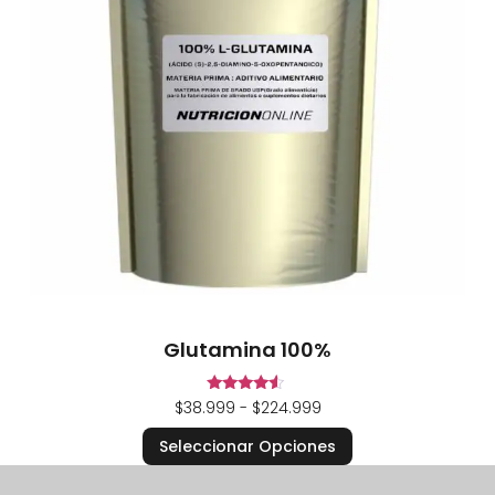
Glutamina 100%
Valorado
$
38.999
-
$
224.999
en
4.33
Seleccionar Opciones
de 5