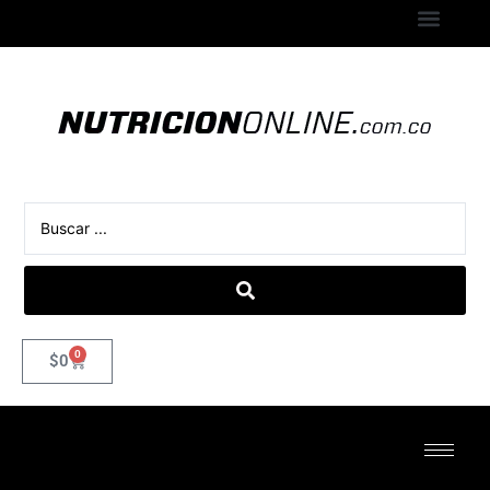
0
$
0