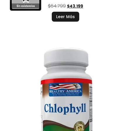
$
64.799
$
43.199
Leer Más