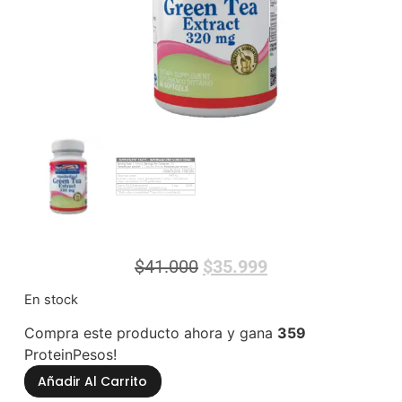
$
41.000
$
35.999
En stock
Compra este producto ahora y gana
359
ProteinPesos!
Añadir Al Carrito