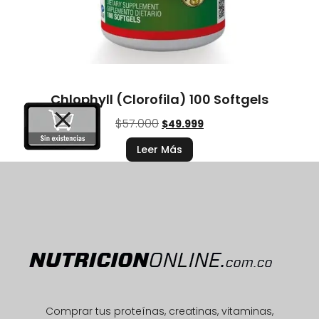
Chlophyll (Clorofila) 100 Softgels
$
57.000
$
49.999
Leer Más
Comprar tus proteínas, creatinas, vitaminas,