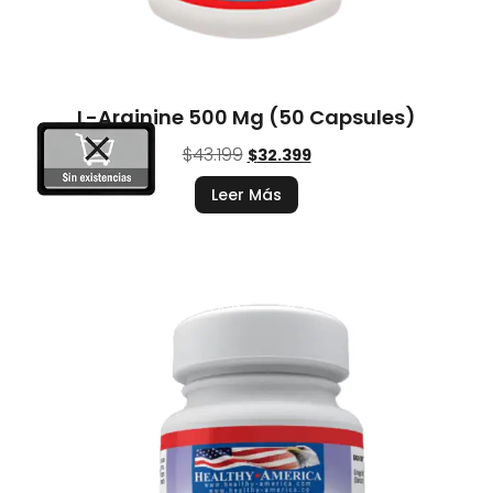
L-Arginine 500 Mg (50 Capsules)
$
43.199
$
32.399
Leer Más