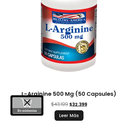
L-Arginine 500 Mg (50 Capsules)
$
43.199
$
32.399
Leer Más