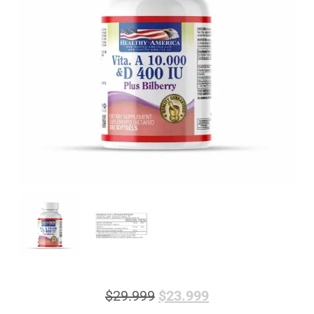
$
29.999
$
23.999