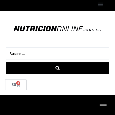
0
$
0