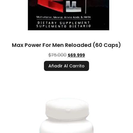
Max Power For Men Reloaded (60 Caps)
$
75.000
$
69.999
Añadir Al Carrito