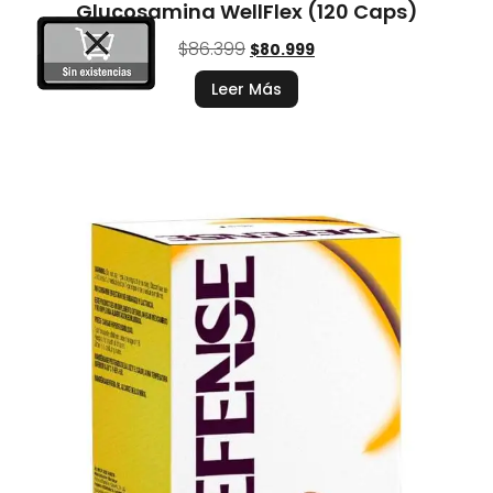
Glucosamina WellFlex (120 Caps)
$
86.399
$
80.999
Leer Más