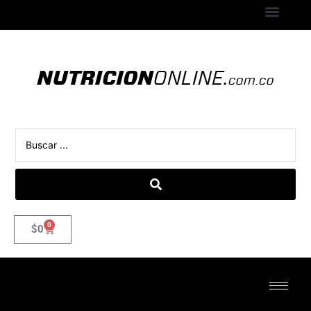
0
$
0