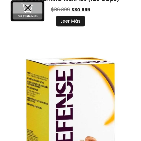
$
86.399
$
80.999
Leer Más