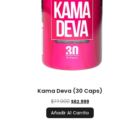
Kama Deva (30 Caps)
$
77.000
$
62.999
Añadir Al Carrito