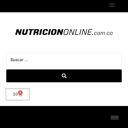
0
$
0