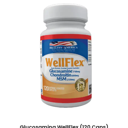
Glucosamina WellFlex (120 Caps)