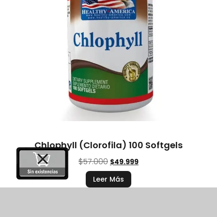
Chlophyll (Clorofila) 100 Softgels
$
57.000
$
49.999
Leer Más