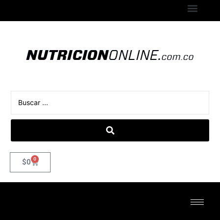
0
$
0