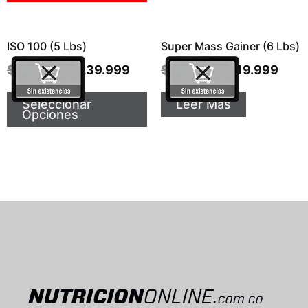
ISO 100 (5 Lbs)
Super Mass Gainer (6 Lbs)
$
329.900
$
239.999
$
179.900
$
119.999
Seleccionar
Leer Más
Opciones