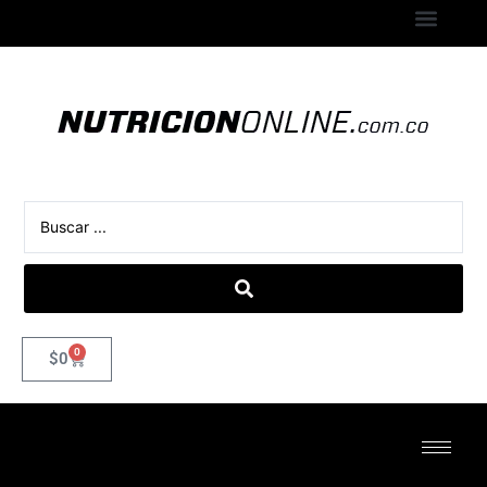
0
$
0