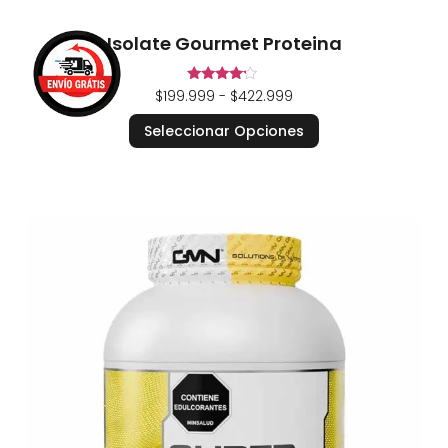
Isolate Gourmet Proteina
Valorado
$
199.999
-
$
422.999
en
4.00
Seleccionar Opciones
de 5