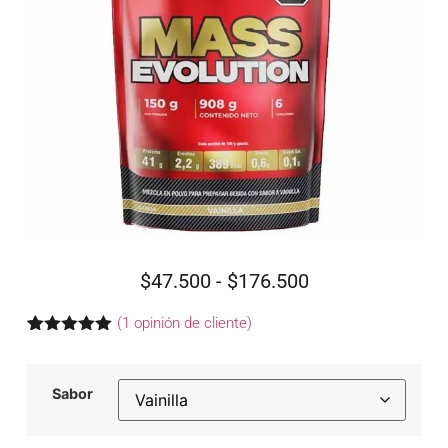
$
47.500
-
$
176.500
(
1
opinión de cliente)
Valorado
1
con
5.00
de
5 en base
Sabor
a
valoración
de un
cliente