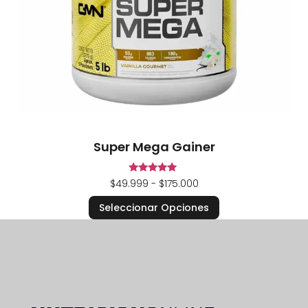
Super Mega Gainer
Valorado en
$
49.999
-
$
175.000
5.00
de 5
Seleccionar Opciones