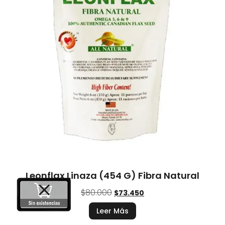
Leonflax Linaza (454 G) Fibra Natural
$
80.000
$
73.450
Leer Más