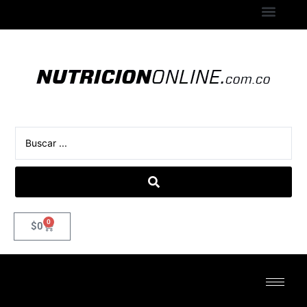
0
$
0