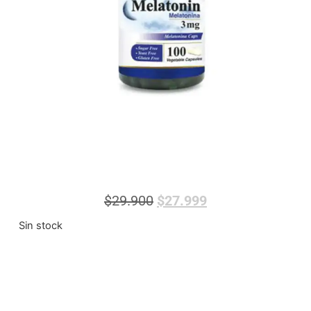
$
29.900
$
27.999
Sin stock