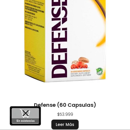
Defense (60 Capsulas)
$
53.999
Leer Más