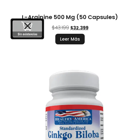
L-Arginine 500 Mg (50 Capsules)
$
43.199
$
32.399
Leer Más