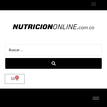
0
$
0