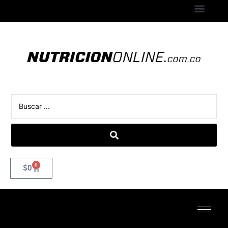
0
$
0