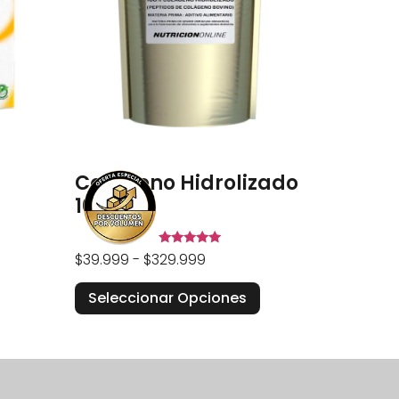
Colágeno Hidrolizado
100%
Valorado en
$
39.999
-
$
329.999
5.00
de 5
Seleccionar Opciones