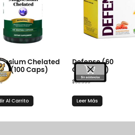
nesium Chelated
Defense (60
g (100 Caps)
Capsulas)
9
$
53.999
ir Al Carrito
Leer Más