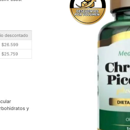
io descontado
$
26.599
$
25.759
cular
rbohidratos y