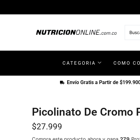
CATEGORIA
COMO C
Envío Gratis a Partir de $199.90
Picolinato De Cromo P
$
27.999
Compra este producto ahora y gana
279
Pro