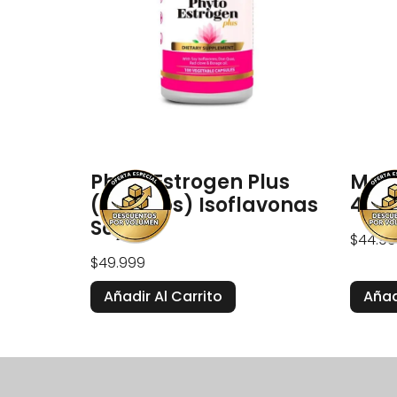
Phyto Estrogen Plus
Mag
(100caps) Isoflavonas
400m
Soya
$
44.99
$
49.999
Añadir Al Carrito
Añad