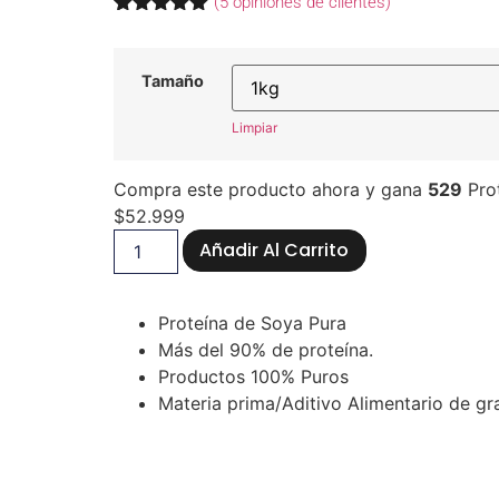
(
5
opiniones de clientes)
Valorado
5
con
5.00
de
5 en base
Tamaño
a
valoraciones
de clientes
Limpiar
Compra este producto ahora y gana
529
Pro
$
52.999
Añadir Al Carrito
Proteína de Soya Pura
Más del 90% de proteína.
Productos 100% Puros
Materia prima/Aditivo Alimentario de g