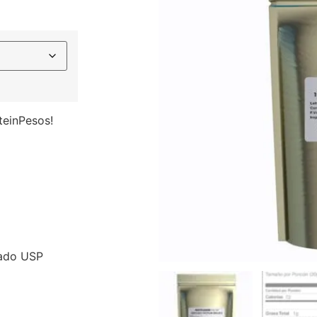
teinPesos!
rado USP