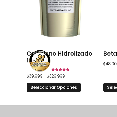
Colágeno Hidrolizado
Beta
100%
$
48.00
Valorado en
$
39.999
-
$
329.999
5.00
de 5
Seleccionar Opciones
Sele