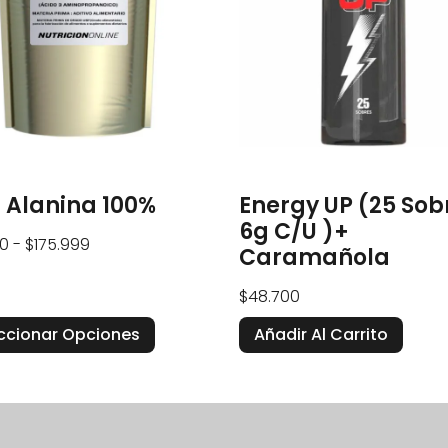
 Alanina 100%
Energy UP (25 Sob
6g C/u )+
0
-
$
175.999
Caramañola
$
48.700
ccionar Opciones
Añadir Al Carrito