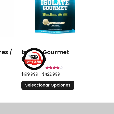
res /
Isolate Gourmet
Proteina
Valorado
$
199.999
-
$
422.999
en
4.00
de 5
Seleccionar Opciones