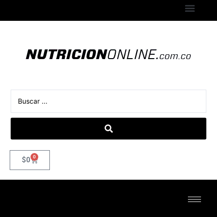
0
$
0