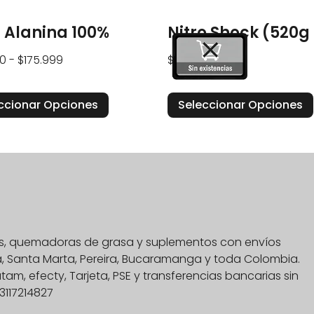
 Alanina 100%
Nitro Shock (520g 
0
-
$
175.999
$
94.900
ccionar Opciones
Seleccionar Opciones
nas, quemadoras de grasa y suplementos con envíos
na, Santa Marta, Pereira, Bucaramanga y toda Colombia.
, efecty, Tarjeta, PSE y transferencias bancarias sin
3117214827