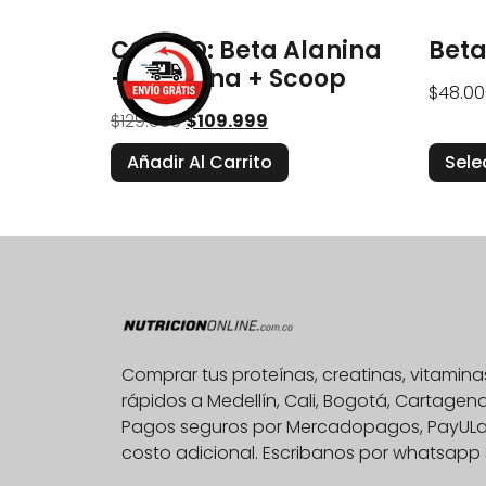
COMBO: Beta Alanina
Beta
+ Citrulina + Scoop
$
48.00
$
129.999
$
109.999
Añadir Al Carrito
Sele
Comprar tus proteínas, creatinas, vitami
rápidos a Medellín, Cali, Bogotá, Cartage
Pagos seguros por Mercadopagos, PayULatam
costo adicional. Escribanos por whatsapp 