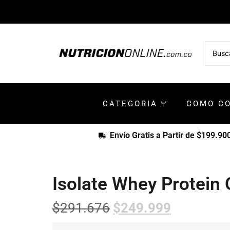
CATEGORIA
COMO C
Envío Gratis a Partir de $199.90
Isolate Whey Protein 
$
291.676
$
249.999