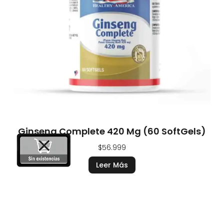
Ginseng Complete 420 Mg (60 SoftGels)
$
56.999
Leer Más