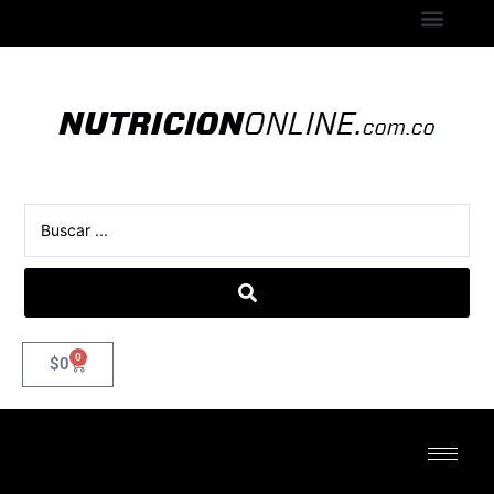
0
$
0