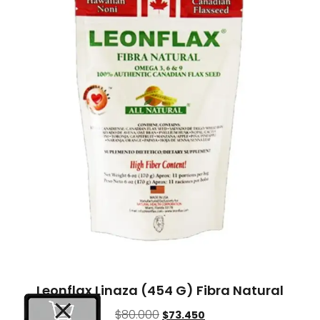
Leonflax Linaza (454 G) Fibra Natural
$
80.000
$
73.450