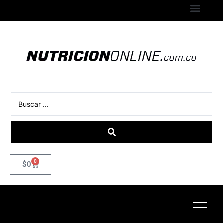
0
$
0