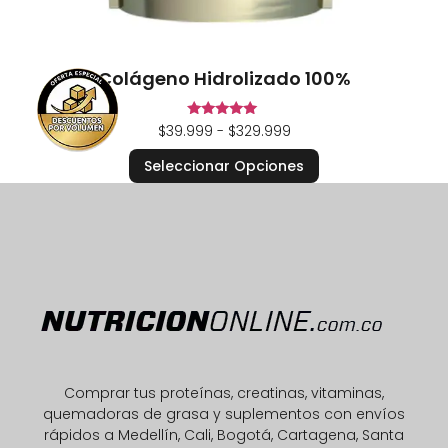
Colágeno Hidrolizado 100%
Valorado en
$
39.999
-
$
329.999
5.00
de 5
Seleccionar Opciones
Comprar tus proteínas, creatinas, vitaminas,
quemadoras de grasa y suplementos con envíos
rápidos a Medellín, Cali, Bogotá, Cartagena, Santa