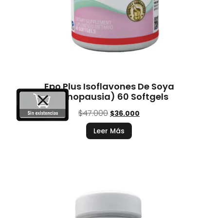
Epo Plus Isoflavones De Soya
(Menopausia) 60 Softgels
$
47.000
$
36.000
Leer Más