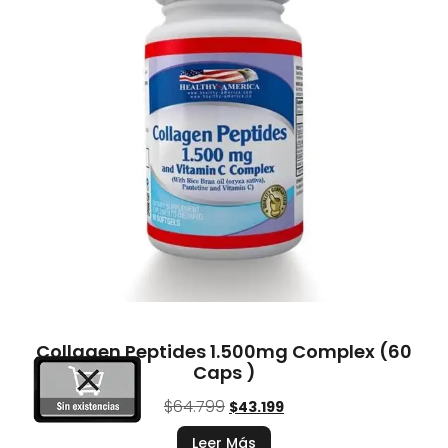
Collagen Peptides 1.500mg Complex (60
Caps )
$
64.799
$
43.199
Leer Más