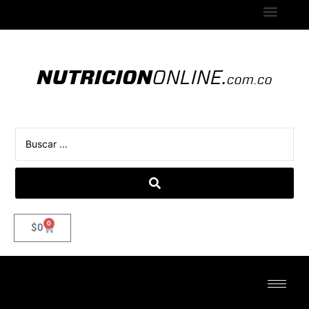
0
$
0