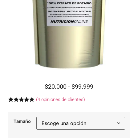
$
20.000
-
$
99.999
(
4
opiniones de clientes)
Valorado
4
con
4.75
de
5 en base
Tamaño
a
valoraciones
de clientes