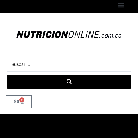
0
$
0