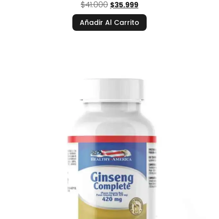
$
41.000
$
35.999
Añadir Al Carrito