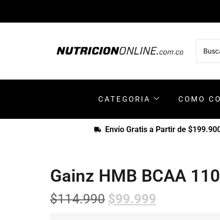
CATEGORIA
COMO C
Envío Gratis a Partir de $199.90
Gainz HMB BCAA 110
$
114.990
$
99.999