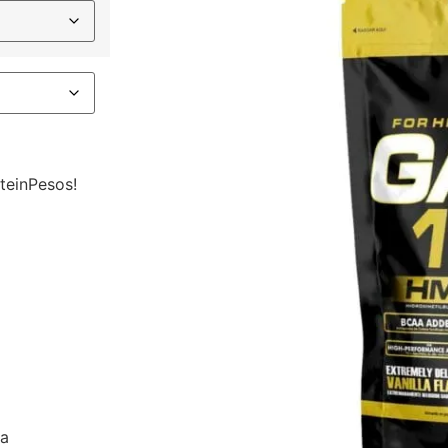
teinPesos!
ca