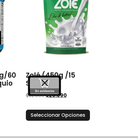
0g/60
Zolé (450g /15
quio
Servicios)
$
32.999
$
29.990
Seleccionar Opciones