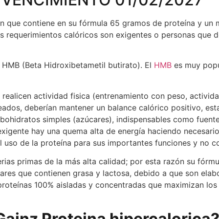
n que contiene en su fórmula 65 gramos de proteína y un m
os requerimientos calóricos son exigentes o personas que d
e HMB (Beta Hidroxibetametil butirato). El
HMB
es muy popul
 realicen actividad fisica (entrenamiento con peso, activid
teados, deberían mantener un balance calórico positivo, est
bohidratos simples (azúcares), indispensables como fuente 
exigente hay una quema alta de energía haciendo necesari
el uso de la proteína para sus importantes funciones y no 
ias primas de la más alta calidad; por esta razón su fórm
lares que contienen grasa y lactosa, debido a que son ela
proteínas 100% aisladas y concentradas que maximizan los
inz Proteina hipercalorica