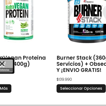
aVegan Proteina
Burner Stack (36
ana (400g)
Servicios) + Obse
Y ¡ENVIO GRATIS!
$
139.990
 Más
Seleccionar Opciones