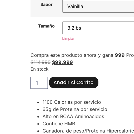
Sabor
Tamaño
Limpiar
Compra este producto ahora y gana
999
Pro
$
114.990
$
99.999
En stock
Añadir Al Carrito
1100 Calorias por servicio
65g de Proteina por servicio
Alto en BCAA Aminoacidos
Contiene HMB
Ganadora de peso/Proteina Hipercalori