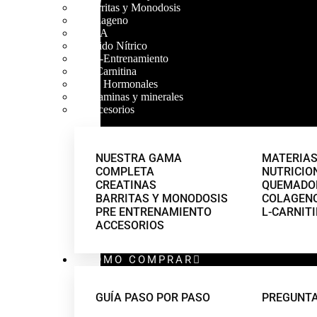
Barritas y Monodosis
Colageno
CLA
Óxido Nítrico
Pre-Entrenamiento
L-Carnitina
Pro Hormonales
Vitaminas y minerales
Accesorios
NUESTRA GAMA
MATERIAS
COMPLETA
NUTRICIO
CREATINAS
QUEMADOR
BARRITAS Y MONODOSIS
COLAGEN
PRE ENTRENAMIENTO
L-CARNIT
ACCESORIOS
COMO COMPRAR
GUÍA PASO POR PASO
PREGUNTA