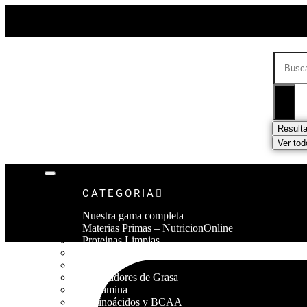
Result
Ver tod
CATEGORIA
Nuestra gama completa
Materias Primas – NutricionOnline
Proteinas Limpias
Proteinas Hipercaloricas – Ganadores de peso
Creatinas
Quemadores de Grasa
Glutamina
Aminoácidos y BCAA