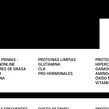
 PRIMAS -
PROTEINAS LIMPIAS
PROTE
NONLINE
GLUTAMINA
HIPERC
ES DE GRASA
CLA
GANAD
O
PRO HORMONALES
AMINOÁ
INA
ÓXIDO 
VITAMI