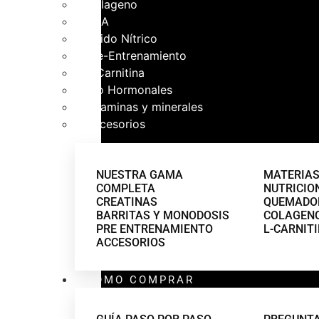
Colageno
CLA
Óxido Nítrico
Pre-Entrenamiento
L-Carnitina
Pro Hormonales
Vitaminas y minerales
Accesorios
NUESTRA GAMA
MATERIAS
COMPLETA
NUTRICIO
CREATINAS
QUEMADOR
BARRITAS Y MONODOSIS
COLAGEN
PRE ENTRENAMIENTO
L-CARNIT
ACCESORIOS
COMO COMPRAR