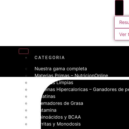
Resu
Ver 
CATEGORIA
Nuestra gama completa
Materias Primas – NutricionOnline
Proteinas Limpias
Proteinas Hipercaloricas – Ganadores de p
Creatinas
Quemadores de Grasa
Glutamina
Aminoácidos y BCAA
Barritas y Monodosis