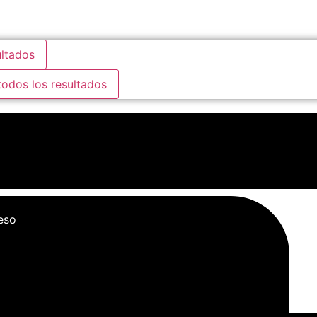
ltados
todos los resultados
eso