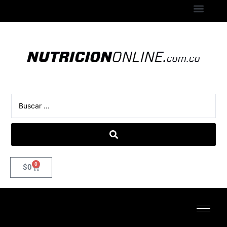
0
$
0