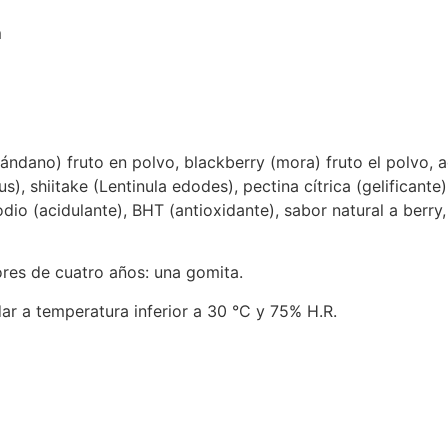
m
(arándano) fruto en polvo, blackberry (mora) fruto el polvo
, shiitake (Lentinula edodes), pectina cítrica (gelificante)
sodio (acidulante), BHT (antioxidante), sabor natural a berr
ores de cuatro años: una gomita.
ar a temperatura inferior a 30 °C y 75% H.R.