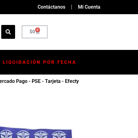
Contáctanos
Mi Cuenta
0
$
0
LIQUIDACIÓN POR FECHA
rcado Pago - PSE - Tarjeta - Efecty