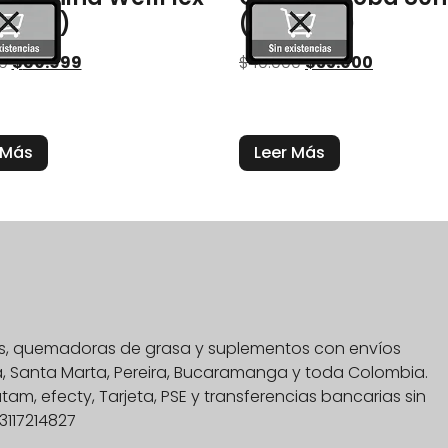
 Caps)
(60 Caps)
9
$
80.999
$
40.000
$
35.000
 Más
Leer Más
nas, quemadoras de grasa y suplementos con envíos
na, Santa Marta, Pereira, Bucaramanga y toda Colombia.
, efecty, Tarjeta, PSE y transferencias bancarias sin
3117214827