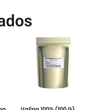
nados
mg
Valina 100% (100 G)