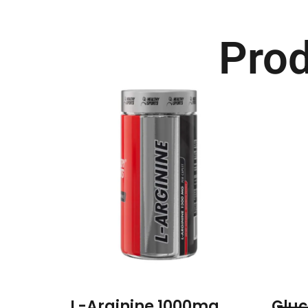
Prod
L-Arginine 1000mg
Gluc