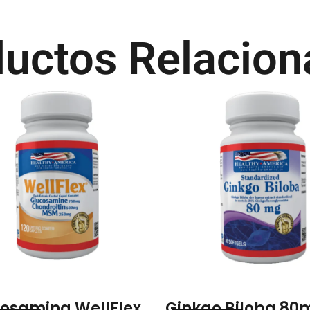
uctos Relacio
osamina WellFlex
Ginkgo Biloba 80