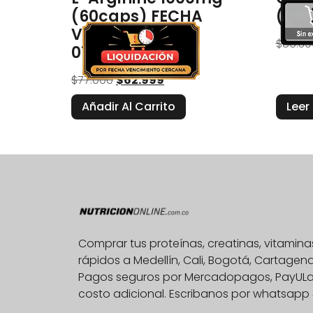
(60caps) FECHA
(120
VENCIMIENTO
$
86.39
01/03/2027
$
77.000
$
62.999
Añadir Al Carrito
Leer
Comprar tus proteínas, creatinas, vitami
rápidos a Medellín, Cali, Bogotá, Cartage
Pagos seguros por Mercadopagos, PayULatam
costo adicional. Escribanos por whatsapp 