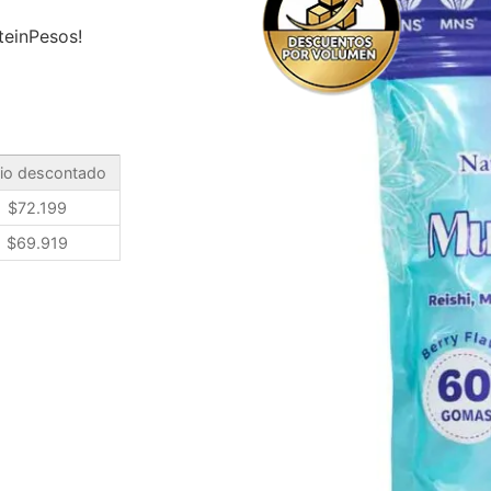
teinPesos!
io descontado
$
72.199
$
69.919