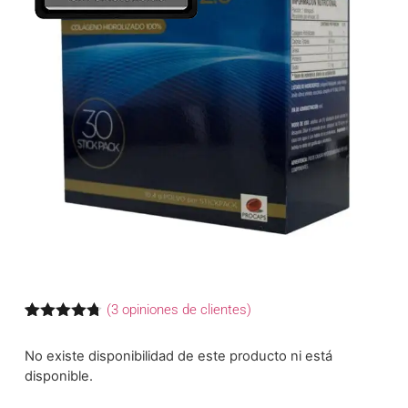
(
3
opiniones de clientes)
Valorado
3
con
4.67
No existe disponibilidad de este producto ni está
de 5 en
base a
disponible.
valoraciones
de