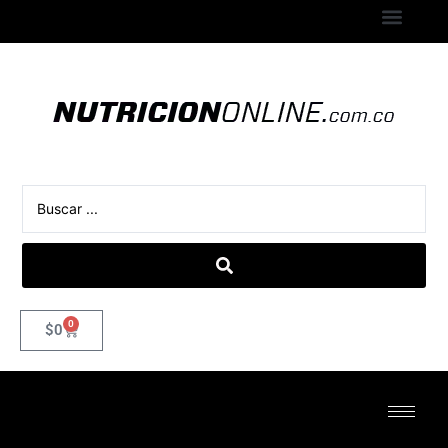
0
$
0