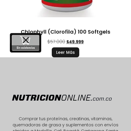
Chlophyll (Clorofila) 100 Softgels
$
57.000
$
49.999
Leer Más
Comprar tus proteínas, creatinas, vitaminas,
quemadoras de grasa y suplementos con envíos
rápidos a Medellín, Cali, Bogotá, Cartagena, Santa