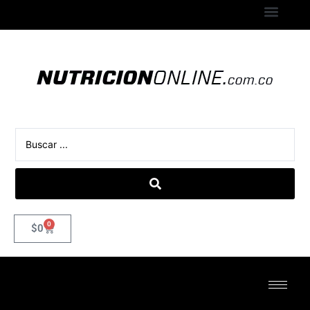
0
$
0