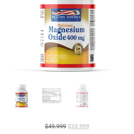
$
49.999
$
33.999