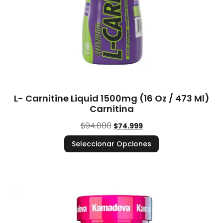
L- Carnitine Liquid 1500mg (16 Oz / 473 Ml)
Carnitina
$
94.000
$
74.999
Seleccionar Opciones